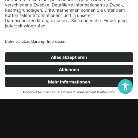
Online-Rezeption
Kontakt
info@netlook.org
02191 9348780