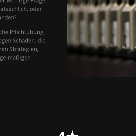
er wichtige Frage:
tatsächlich, oder
handen?
che Pflichtübung,
egen Schäden, die
ren Strategien,
egelmäßigen